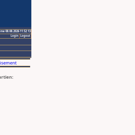
ime 08.08.2026 11:52:13
Login
Logout
artien: