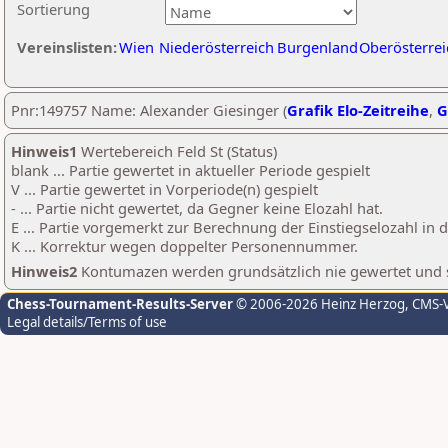
Sortierung
Vereinslisten:
Wien
Niederösterreich
Burgenland
Oberösterrei
Pnr:149757 Name: Alexander Giesinger (
Grafik Elo-Zeitreihe
,
G
Hinweis1
Wertebereich Feld St (Status)
blank ... Partie gewertet in aktueller Periode gespielt
V ... Partie gewertet in Vorperiode(n) gespielt
- ... Partie nicht gewertet, da Gegner keine Elozahl hat.
E ... Partie vorgemerkt zur Berechnung der Einstiegselozahl in
K ... Korrektur wegen doppelter Personennummer.
Hinweis2
Kontumazen werden grundsätzlich nie gewertet und sin
Chess-Tournament-Results-Server
© 2006-2026 Heinz Herzog
, CMS-
Legal details/Terms of use