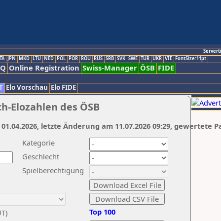
Servert
TA
JPN
MKD
LTU
NED
POL
POR
ROU
RUS
SRB
SVK
SWE
TUR
UKR
VIE
FontSize:11pt
AQ
Online Registration
Swiss-Manager
ÖSB
FIDE
T
Elo Vorschau
Elo FIDE
ch-Elozahlen des ÖSB
 01.04.2026, letzte Änderung am 11.07.2026 09:29, gewertete P
Kategorie
Geschlecht
Spielberechtigung
Top 100
UT)