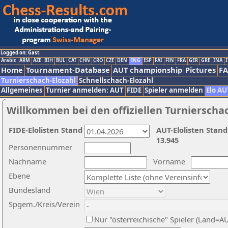
Logged on: Gast
Arabic
ARM
AZE
BIH
BUL
CAT
CHN
CRO
CZE
DEN
ENG
ESP
FAI
FIN
FRA
GER
GRE
INA
I
Home
Tournament-Database
AUT championship
Pictures
F
Turnierschach-Elozahl
Schnellschach-Elozahl
Allgemeines
Turnier anmelden: AUT
FIDE
Spieler anmelden
Elo AU
Willkommen bei den offiziellen Turnierscha
FIDE-Elolisten Stand
AUT-Elolisten Stand
13.945
Personennummer
Nachname
Vorname
Ebene
Bundesland
Spgem./Kreis/Verein
Nur "österreichische" Spieler (Land=A