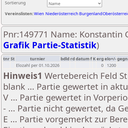
Sortierung
Vereinslisten:
Wien
Niederösterreich
Burgenland
Oberösterrei
Pnr:149771 Name: Konstantin G
Grafik Partie-Statistik
)
tnr
St
turnier
bdld
rd
datum
f
K
erg
elo+/-
gegn
Elozahl per 01.10.2026
0
1200
Hinweis1
Wertebereich Feld St 
blank ... Partie gewertet in akt
V ... Partie gewertet in Vorperi
- ... Partie nicht gewertet, da 
E ... Partie vorgemerkt zur Be