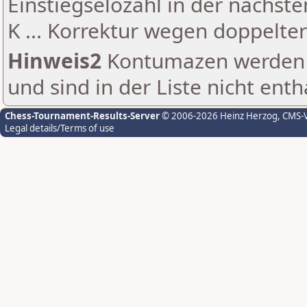
Einstiegselozahl in der nächst
K ... Korrektur wegen doppelt
Hinweis2
Kontumazen werden g
und sind in der Liste nicht enth
Chess-Tournament-Results-Server
© 2006-2026 Heinz Herzog
, CMS-
Legal details/Terms of use