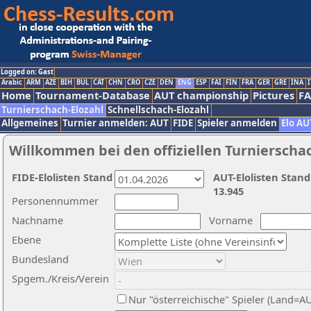
Logged on: Gast
Arabic
ARM
AZE
BIH
BUL
CAT
CHN
CRO
CZE
DEN
ENG
ESP
FAI
FIN
FRA
GER
GRE
INA
I
Home
Tournament-Database
AUT championship
Pictures
F
Turnierschach-Elozahl
Schnellschach-Elozahl
Allgemeines
Turnier anmelden: AUT
FIDE
Spieler anmelden
Elo AU
Willkommen bei den offiziellen Turnierscha
FIDE-Elolisten Stand
AUT-Elolisten Stand
13.945
Personennummer
Nachname
Vorname
Ebene
Bundesland
Spgem./Kreis/Verein
Nur "österreichische" Spieler (Land=A