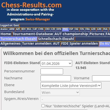
Logged on: Gast
Arabic
ARM
AZE
BIH
BUL
CAT
CHN
CRO
CZE
DEN
ENG
ESP
FAI
FIN
FRA
GER
GRE
INA
I
Home
Tournament-Database
AUT championship
Pictures
F
Turnierschach-Elozahl
Schnellschach-Elozahl
Allgemeines
Turnier anmelden: AUT
FIDE
Spieler anmelden
Elo AU
Willkommen bei den offiziellen Turnierscha
FIDE-Elolisten Stand
AUT-Elolisten Stand
13.945
Personennummer
Nachname
Vorname
Ebene
Bundesland
Spgem./Kreis/Verein
Nur "österreichische" Spieler (Land=A