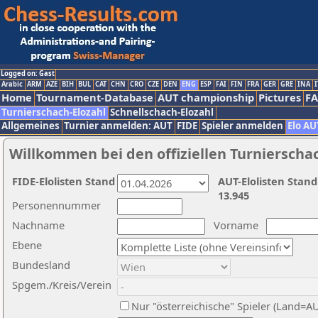
Logged on: Gast
Arabic
ARM
AZE
BIH
BUL
CAT
CHN
CRO
CZE
DEN
ENG
ESP
FAI
FIN
FRA
GER
GRE
INA
I
Home
Tournament-Database
AUT championship
Pictures
F
Turnierschach-Elozahl
Schnellschach-Elozahl
Allgemeines
Turnier anmelden: AUT
FIDE
Spieler anmelden
Elo AU
Willkommen bei den offiziellen Turnierscha
FIDE-Elolisten Stand
AUT-Elolisten Stand
13.945
Personennummer
Nachname
Vorname
Ebene
Bundesland
Spgem./Kreis/Verein
Nur "österreichische" Spieler (Land=A