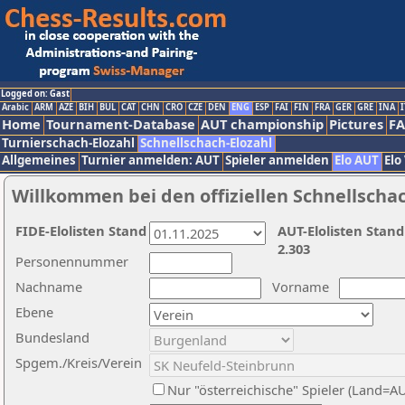
Logged on: Gast
Arabic
ARM
AZE
BIH
BUL
CAT
CHN
CRO
CZE
DEN
ENG
ESP
FAI
FIN
FRA
GER
GRE
INA
I
Home
Tournament-Database
AUT championship
Pictures
F
Turnierschach-Elozahl
Schnellschach-Elozahl
Allgemeines
Turnier anmelden: AUT
Spieler anmelden
Elo AUT
Elo
Willkommen bei den offiziellen Schnellscha
FIDE-Elolisten Stand
AUT-Elolisten Stand
2.303
Personennummer
Nachname
Vorname
Ebene
Bundesland
Spgem./Kreis/Verein
Nur "österreichische" Spieler (Land=A