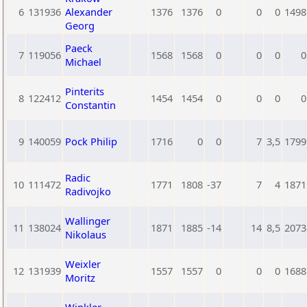
6
131936
Alexander
1376
1376
0
0
0
1498
Georg
Paeck
7
119056
1568
1568
0
0
0
0
Michael
Pinterits
8
122412
1454
1454
0
0
0
0
Constantin
9
140059
Pock Philip
1716
0
0
7
3,5
1799
Radic
10
111472
1771
1808
-37
7
4
1871
Radivojko
Wallinger
11
138024
1871
1885
-14
14
8,5
2073
Nikolaus
Weixler
12
131939
1557
1557
0
0
0
1688
Moritz