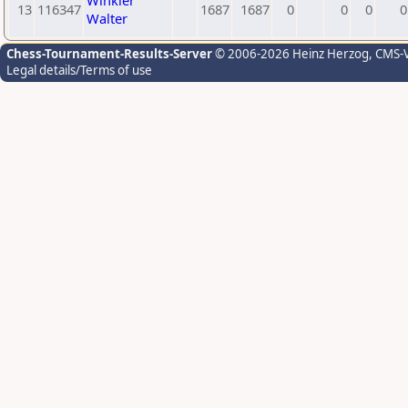
Winkler
13
116347
1687
1687
0
0
0
0
Walter
Chess-Tournament-Results-Server
© 2006-2026 Heinz Herzog
, CMS-
Legal details/Terms of use