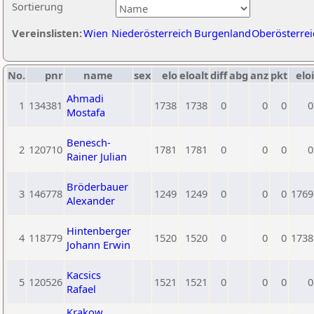
Sortierung
Vereinslisten:
Wien
Niederösterreich
Burgenland
Oberösterrei
No.
pnr
name
sex
elo
eloalt
diff
abg
anz
pkt
eloi
Ahmadi
1
134381
1738
1738
0
0
0
0
Mostafa
Benesch-
2
120710
1781
1781
0
0
0
0
Rainer Julian
Bröderbauer
3
146778
1249
1249
0
0
0
1769
Alexander
Hintenberger
4
118779
1520
1520
0
0
0
1738
Johann Erwin
Kacsics
5
120526
1521
1521
0
0
0
0
Rafael
Krakow