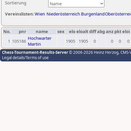
Sortierung
Vereinslisten:
Wien
Niederösterreich
Burgenland
Oberösterrei
No.
pnr
name
sex
elo
eloalt
diff
abg
anz
pkt
eloi
Hochwarter
1
105186
1905
1905
0
0
0
0
Martin
Chess-Tournament-Results-Server
© 2006-2026 Heinz Herzog
, CMS-
Legal details/Terms of use