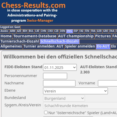
Logged on: Gast
Arabic
ARM
AZE
BIH
BUL
CAT
CHN
CRO
CZE
DEN
ENG
ESP
FAI
FIN
FRA
GER
GRE
INA
I
Home
Tournament-Database
AUT championship
Pictures
F
Turnierschach-Elozahl
Schnellschach-Elozahl
Allgemeines
Turnier anmelden: AUT
Spieler anmelden
Elo AUT
Elo
Willkommen bei den offiziellen Schnellscha
FIDE-Elolisten Stand
AUT-Elolisten Stand
2.303
Personennummer
Nachname
Vorname
Ebene
Bundesland
Spgem./Kreis/Verein
Nur "österreichische" Spieler (Land=A