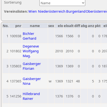
Sortierung
Vereinslisten:
Wien
Niederösterreich
Burgenland
Oberösterrei
No.
pnr
name
sex
elo
eloalt
diff
abg
anz
pkt
el
Bichler
1
100938
1566
1566
0
0
0
17
Gerhard
Degeneve
2
101802
Wolfgang
2010
2010
0
0
0
20
Mag.
Gaisberger
3
135803
1369
1369
0
0
0
18
Florian
Gaisberger
4
137365
w
1369
1321
48
5
3
17
Nina
Hillebrand
5
141256
1376
1376
0
0
0
Rainer