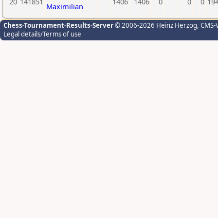
20
141851
1406
1406
0
0
0
19
Maximilian
Chess-Tournament-Results-Server
© 2006-2026 Heinz Herzog
, CMS-
Legal details/Terms of use