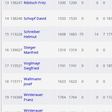
13
138247
Ribitsch Fritz
1200
1200
0
0
0
14
138240
Schopf David
1533
1533
0
0
0
18
Schreiber
15
113228
1608
1683
-75
14
7
17
Helmut
Stieger
16
139027
1319
1319
0
0
0
Manfred
Voglmayr
17
115521
1741
1741
0
0
0
18
Siegfried
Wallmann
18
115711
1623
1623
0
0
0
Josef
Winterauer
19
116368
1764
1764
0
0
0
17
Franz
Winterauer