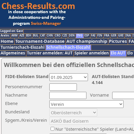
Logged on: Gast
Arabic
ARM
AZE
BIH
BUL
CAT
CHN
CRO
CZE
DEN
ENG
ESP
FAI
FIN
FRA
GER
GRE
INA
I
Home
Tournament-Database
AUT championship
Pictures
F
Turnierschach-Elozahl
Schnellschach-Elozahl
Allgemeines
Turnier anmelden: AUT
Spieler anmelden
Elo AUT
Elo
Willkommen bei den offiziellen Schnellscha
FIDE-Elolisten Stand
AUT-Elolisten Stand
4.144
Personennummer
Nachname
Vorname
Ebene
Bundesland
Spgem./Kreis/Verein
Nur "österreichische" Spieler (Land=A