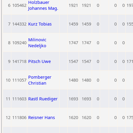
Holzbauer
6
105462
1921
1921
0
0
0
19
Johannes Mag.
7
144332
Kurz Tobias
1459
1459
0
0
0
15
Milinovic
8
109240
1747
1747
0
0
0
Nedeljko
9
141718
Pitsch Uwe
1547
1547
0
0
0
17
Pomberger
10
111057
1480
1480
0
0
0
Christian
11
111603
Rastl Ruediger
1693
1693
0
0
0
12
111806
Reisner Hans
1620
1620
0
0
0
17