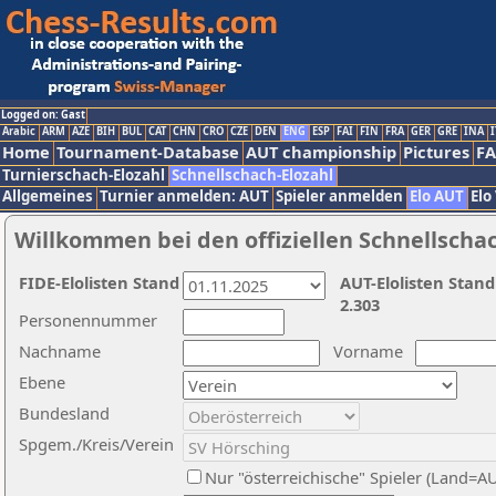
Logged on: Gast
Arabic
ARM
AZE
BIH
BUL
CAT
CHN
CRO
CZE
DEN
ENG
ESP
FAI
FIN
FRA
GER
GRE
INA
I
Home
Tournament-Database
AUT championship
Pictures
F
Turnierschach-Elozahl
Schnellschach-Elozahl
Allgemeines
Turnier anmelden: AUT
Spieler anmelden
Elo AUT
Elo
Willkommen bei den offiziellen Schnellscha
FIDE-Elolisten Stand
AUT-Elolisten Stand
2.303
Personennummer
Nachname
Vorname
Ebene
Bundesland
Spgem./Kreis/Verein
Nur "österreichische" Spieler (Land=A