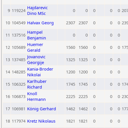
Hajdarevic
9
119224
0
0
0
0
0
20
Dino MSc
10
104549
Halvax Georg
2307
2307
0
0
0
23
Hampel
11
137516
0
0
0
0
0
Benjamin
Huemer
12
105689
1560
1560
0
0
0
17
Gerald
Jovanovic
13
137485
1325
1325
0
0
0
Georgije
Kania-Broder
14
148285
1200
1200
0
0
0
Nikolai
Karlhuber
15
106325
1745
1745
0
0
0
17
Richard
Knoll
16
106873
2225
2225
0
0
0
23
Hermann
17
106981
König Gerhard
1462
1462
0
0
0
17
18
117974
Kretz Nikolaus
1821
1821
0
0
0