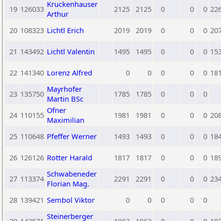
Kruckenhauser
19
126033
2125
2125
0
0
0
22
Arthur
20
108323
Lichtl Erich
2019
2019
0
0
0
20
21
143492
Lichtl Valentin
1495
1495
0
0
0
15
22
141340
Lorenz Alfred
0
0
0
0
0
18
Mayrhofer
23
135750
1785
1785
0
0
0
Martin BSc
Ofner
24
110155
1981
1981
0
0
0
20
Maximilian
25
110648
Pfeffer Werner
1493
1493
0
0
0
18
26
126126
Rotter Harald
1817
1817
0
0
0
18
Schwabeneder
27
113374
2291
2291
0
0
0
23
Florian Mag.
28
139421
Sembol Viktor
0
0
0
0
0
Steinerberger