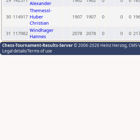
29
142571
1962
1962
0
0
0
18
Alexander
Themessl-
30
114917
Huber
1907
1907
0
0
0
19
Christian
Windhager
31
117982
2078
2078
0
0
0
21
Hannes
Chess-Tournament-Results-Server
© 2006-2026 Heinz Herzog
, CMS-
Legal details/Terms of use