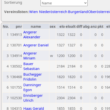
Sortierung
Vereinslisten:
Wien
Niederösterreich
Burgenland
Oberösterrei
No.
pnr
name
sex
elo
eloalt
diff
abg
anz
pkt
el
Angerer
1
134913
1322
1322
0
0
0
Alexander
2
130701
Angerer Daniel
1327
1327
0
0
0
Angerer
3
134914
w
1200
1200
0
0
0
Miriam
Bauer
4
130502
2184
2184
0
0
0
22
Sebastian
Buchegger
5
136468
1820
1820
0
0
0
19
Fridolin
Danninger
6
101755
1514
1514
0
0
0
16
Egon
Ennsberger
7
102530
2304
2304
0
0
0
Ulrich
8
104315
Haas Gerald
1855
1855
0
0
0
19