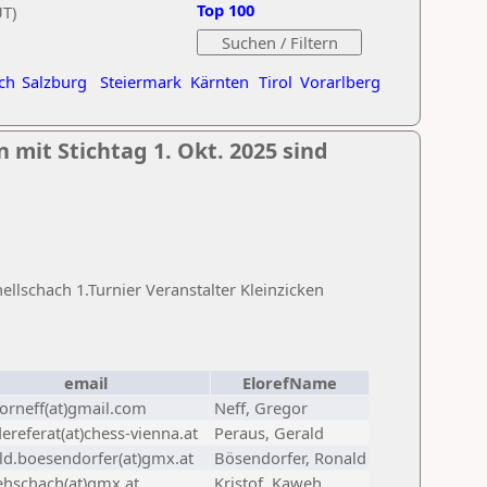
Top 100
UT)
ch
Salzburg
Steiermark
Kärnten
Tirol
Vorarlberg
 mit Stichtag 1. Okt. 2025 sind
lschach 1.Turnier Veranstalter Kleinzicken
email
ElorefName
orneff(at)gmail.com
Neff, Gregor
ereferat(at)chess-vienna.at
Peraus, Gerald
ld.boesendorfer(at)gmx.at
Bösendorfer, Ronald
hschach(at)gmx.at
Kristof, Kaweh