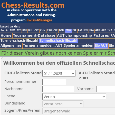
Logged on: Gast
Arabic
ARM
AZE
BIH
BUL
CAT
CHN
CRO
CZE
DEN
ENG
ESP
FAI
FIN
FRA
GER
GRE
INA
I
Home
Tournament-Database
AUT championship
Pictures
F
Turnierschach-Elozahl
Schnellschach-Elozahl
Allgemeines
Turnier anmelden: AUT
Spieler anmelden
Elo AUT
Elo
Für diesen Verein gibt es noch keinen Spieler mir Sc
Willkommen bei den offiziellen Schnellscha
FIDE-Elolisten Stand
AUT-Elolisten Stand
2.303
Personennummer
Nachname
Vorname
Ebene
Bundesland
Spgem./Kreis/Verein