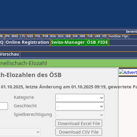
Servert
TA
JPN
MKD
LTU
NED
POL
POR
ROU
RUS
SRB
SVK
SWE
TUR
UKR
VIE
FontSize:11pt
AQ
Online Registration
Swiss-Manager
ÖSB
FIDE
 Vorschau
hnellschach-Elozahl
ch-Elozahlen des ÖSB
 01.10.2025, letzte Änderung am 01.10.2025 09:19, gewertete P
Kategorie
Geschlecht
Spielberechtigung