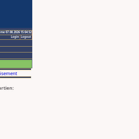
ime 07.08.2026 15:04:52
Login
Logout
artien: