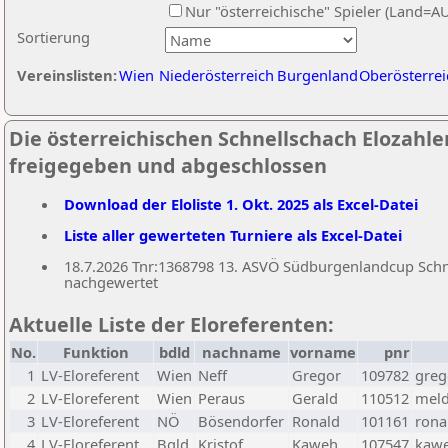
Nur "österreichische" Spieler (Land=A
Sortierung
Vereinslisten:
Wien
Niederösterreich
Burgenland
Oberösterrei
Die österreichischen Schnellschach Elozahlen
freigegeben und abgeschlossen
Download der Eloliste 1. Okt. 2025 als Excel-Datei
Liste aller gewerteten Turniere als Excel-Datei
18.7.2026 Tnr:1368798 13. ASVÖ Südburgenlandcup Schnel
nachgewertet
Aktuelle Liste der Eloreferenten:
No.
Funktion
bdld
nachname
vorname
pnr
1
LV-Eloreferent
Wien
Neff
Gregor
109782
greg
2
LV-Eloreferent
Wien
Peraus
Gerald
110512
meld
3
LV-Eloreferent
NÖ
Bösendorfer
Ronald
101161
rona
4
LV-Eloreferent
Bgld
Kristof
Kaweh
107547
kawe