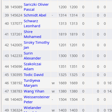
Sariczki Olivier
38
145089
1200
1200
0
0
0
Pascal
39
145624
Schmidt Abel
-
1314
1314
0
0
0
Schwarz
40
137077
1313
1313
0
0
0
Leonhard
Shire
41
137261
1819
1819
0
0
0
Mohamed
Siroky Timothy
42
142005
1201
1201
0
0
0
Jan
Surin
43
142233
1300
1300
0
0
0
Alexander
Szakolczai
44
145696
1351
1351
0
0
0
Adam
45
130395
Todic David
1325
1325
0
0
0
Turdiyeva
46
138192
w
1669
1669
0
0
0
16
Maryam
47
138783
Wang Yihan
w
1380
1380
0
0
0
14
Weissensteiner
48
140405
-
1504
1504
0
0
0
Peter
Wielander
49
136324
w
1403
1403
0
0
0
15