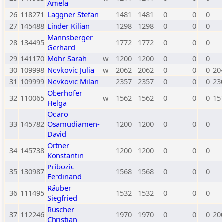
Amela
26
118271
Laggner Stefan
1481
1481
0
0
0
27
145488
Linder Kilian
1298
1298
0
0
0
Mannsberger
28
134495
1772
1772
0
0
0
Gerhard
29
141170
Mohr Sarah
w
1200
1200
0
0
0
30
109998
Novkovic Julia
w
2062
2062
0
0
0
20
31
109999
Novkovic Milan
2357
2357
0
0
0
23
Oberhofer
32
110065
w
1562
1562
0
0
0
15
Helga
Odaro
33
145782
Osamudiamen-
1200
1200
0
0
0
David
Ortner
34
145738
1200
1200
0
0
0
Konstantin
Pribozic
35
130987
1568
1568
0
0
0
Ferdinand
Räuber
36
111495
1532
1532
0
0
0
Siegfried
Rüscher
37
112246
1970
1970
0
0
0
20
Christian