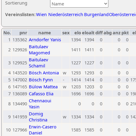
Sortierung
Vereinslisten:
Wien
Niederösterreich
Burgenland
Oberösterrei
No.
pnr
name
sex
elo
eloalt
diff
abg
anz
pkt
e
1
135362
Arndorfer Yanis
1394
1394
0
0
0
Baitulaev
2
129926
1411
1411
0
0
0
Magomed
Baitulaev
3
129925
1227
1227
0
0
0
Schamil
4
143520
Bösch Antonia
w
1293
1293
0
0
0
5
147002
Bösch Fynn
-
1414
1414
0
0
0
17
6
147165
Bülow Mattea
w
1203
1203
0
0
0
7
136089
Cafasso Elia
1696
1696
0
0
0
19
Chennaoui
8
134490
0
0
0
0
0
21
Yasin
Domig
9
141959
w
1334
1334
0
0
0
14
Christina
Erwin-Casero
10
127966
1585
1585
0
0
0
Daniel