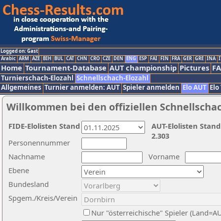
Logged on: Gast
Arabic
ARM
AZE
BIH
BUL
CAT
CHN
CRO
CZE
DEN
ENG
ESP
FAI
FIN
FRA
GER
GRE
INA
I
Home
Tournament-Database
AUT championship
Pictures
F
Turnierschach-Elozahl
Schnellschach-Elozahl
Allgemeines
Turnier anmelden: AUT
Spieler anmelden
Elo AUT
Elo
Willkommen bei den offiziellen Schnellscha
FIDE-Elolisten Stand
AUT-Elolisten Stand
2.303
Personennummer
Nachname
Vorname
Ebene
Bundesland
Spgem./Kreis/Verein
Nur "österreichische" Spieler (Land=A