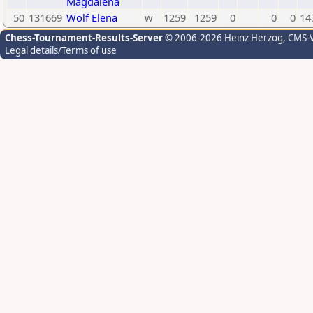
Magdalena
50
131669
Wolf Elena
w
1259
1259
0
0
0
14
Chess-Tournament-Results-Server
© 2006-2026 Heinz Herzog
, CMS-
Legal details/Terms of use