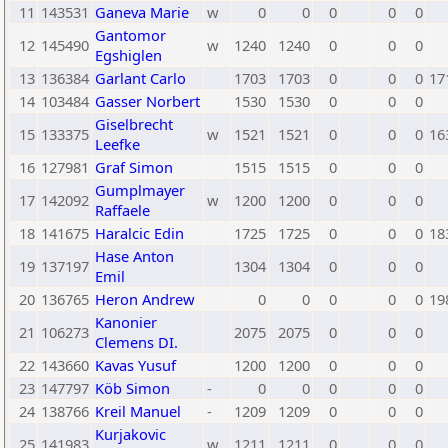
11
143531
Ganeva Marie
w
0
0
0
0
0
Gantomor
12
145490
w
1240
1240
0
0
0
Egshiglen
13
136384
Garlant Carlo
1703
1703
0
0
0
17
14
103484
Gasser Norbert
1530
1530
0
0
0
Giselbrecht
15
133375
w
1521
1521
0
0
0
16
Leefke
16
127981
Graf Simon
1515
1515
0
0
0
Gumplmayer
17
142092
w
1200
1200
0
0
0
Raffaele
18
141675
Haralcic Edin
1725
1725
0
0
0
18
Hase Anton
19
137197
1304
1304
0
0
0
Emil
20
136765
Heron Andrew
0
0
0
0
0
19
Kanonier
21
106273
2075
2075
0
0
0
Clemens DI.
22
143660
Kavas Yusuf
1200
1200
0
0
0
23
147797
Köb Simon
-
0
0
0
0
0
24
138766
Kreil Manuel
-
1209
1209
0
0
0
Kurjakovic
25
141983
w
1211
1211
0
0
0