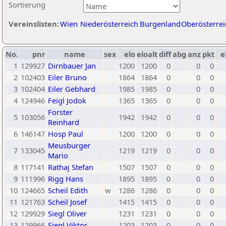
Sortierung
Vereinslisten:
Wien
Niederösterreich
Burgenland
Oberösterrei
No.
pnr
name
sex
elo
eloalt
diff
abg
anz
pkt
e
1
129927
Dirnbauer Jan
1200
1200
0
0
0
2
102403
Eiler Bruno
1864
1864
0
0
0
3
102404
Eiler Gebhard
1985
1985
0
0
0
4
124946
Feigl Jodok
1365
1365
0
0
0
Forster
5
103056
1942
1942
0
0
0
Reinhard
6
146147
Hosp Paul
1200
1200
0
0
0
Meusburger
7
133045
1219
1219
0
0
0
Mario
8
117141
Rathaj Stefan
1507
1507
0
0
0
9
111996
Rigg Hans
1895
1895
0
0
0
10
124665
Scheil Edith
w
1286
1286
0
0
0
11
121763
Scheil Josef
1415
1415
0
0
0
12
129929
Siegl Oliver
1231
1231
0
0
0
13
129966
Siegl Viktor
1203
1203
0
0
0