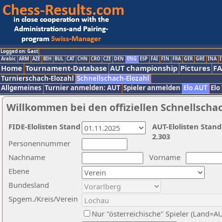
Logged on: Gast
Arabic
ARM
AZE
BIH
BUL
CAT
CHN
CRO
CZE
DEN
ENG
ESP
FAI
FIN
FRA
GER
GRE
INA
I
Home
Tournament-Database
AUT championship
Pictures
F
Turnierschach-Elozahl
Schnellschach-Elozahl
Allgemeines
Turnier anmelden: AUT
Spieler anmelden
Elo AUT
Elo
Willkommen bei den offiziellen Schnellscha
FIDE-Elolisten Stand
AUT-Elolisten Stand
2.303
Personennummer
Nachname
Vorname
Ebene
Bundesland
Spgem./Kreis/Verein
Nur "österreichische" Spieler (Land=A