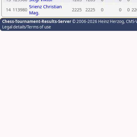
Srienz Christian
14
113980
2225
2225
0
0
0
22
Mag.
Chess-Tournament-Results-Server
© 2006-2026 Heinz Herzog
, CMS-
Legal details/Terms of use