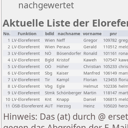
nachgewertet
Aktuelle Liste der Eloref
No.
Funktion
bdld
nachname
vorname
pnr
1
LV-Eloreferent
Wien
Neff
Gregor
109782
greg
2
LV-Eloreferent
Wien
Peraus
Gerald
110512
meld
3
LV-Eloreferent
NÖ
Bösendorfer
Ronald
101161
rona
4
LV-Eloreferent
Bgld
Kristof
Kaweh
107547
kawe
5
LV-Eloreferent
OÖ
Höher
Christian
105233
chri
6
LV-Eloreferent
Sbg
Kaiser
Manfred
106149
manf
7
LV-Eloreferent
Tir
Kampl
Florian
123453
flor
8
LV-Eloreferent
Vbg
Egle
Helmut
102336
helm
9
LV-Eloreferent
Stmk
Schönberger
Martin
118147
mart
10
LV-Eloreferent
Knt
Knapp
Daniel
106815
meld
11
ÖSB-Eloreferent
AUT
Herzog
Heinz
105020
herz
Hinweis: Das (at) durch @ erset
gegen das Abgreifen der E-Ma