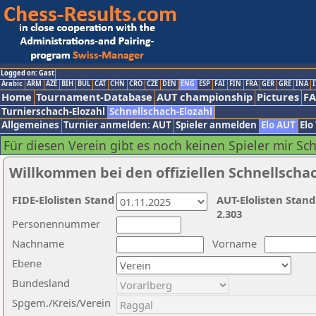
Logged on: Gast
Arabic
ARM
AZE
BIH
BUL
CAT
CHN
CRO
CZE
DEN
ENG
ESP
FAI
FIN
FRA
GER
GRE
INA
I
Home
Tournament-Database
AUT championship
Pictures
F
Turnierschach-Elozahl
Schnellschach-Elozahl
Allgemeines
Turnier anmelden: AUT
Spieler anmelden
Elo AUT
Elo
Für diesen Verein gibt es noch keinen Spieler mir Sc
Willkommen bei den offiziellen Schnellscha
FIDE-Elolisten Stand
AUT-Elolisten Stand
2.303
Personennummer
Nachname
Vorname
Ebene
Bundesland
Spgem./Kreis/Verein