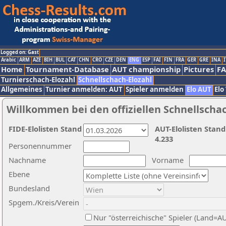
Logged on: Gast
Arabic
ARM
AZE
BIH
BUL
CAT
CHN
CRO
CZE
DEN
ENG
ESP
FAI
FIN
FRA
GER
GRE
INA
I
Home
Tournament-Database
AUT championship
Pictures
F
Turnierschach-Elozahl
Schnellschach-Elozahl
Allgemeines
Turnier anmelden: AUT
Spieler anmelden
Elo AUT
Elo
Willkommen bei den offiziellen Schnellscha
FIDE-Elolisten Stand
AUT-Elolisten Stand
4.233
Personennummer
Nachname
Vorname
Ebene
Bundesland
Spgem./Kreis/Verein
Nur "österreichische" Spieler (Land=A