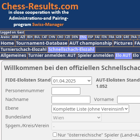
Logged on: Gast
Arabic
ARM
AZE
BIH
BUL
CAT
CHN
CRO
CZE
DEN
ENG
ESP
FAI
FIN
FRA
GER
GRE
INA
I
Home
Tournament-Database
AUT championship
Pictures
F
Turnierschach-Elozahl
Schnellschach-Elozahl
Allgemeines
Turnier anmelden: AUT
Spieler anmelden
Elo AUT
Elo
Willkommen bei den offiziellen Schnellscha
FIDE-Elolisten Stand
AUT-Elolisten Stand
1.052
Personennummer
Nachname
Vorname
Ebene
Bundesland
Spgem./Kreis/Verein
Nur "österreichische" Spieler (Land=A