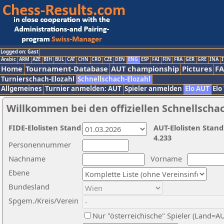
Logged on: Gast
Arabic
ARM
AZE
BIH
BUL
CAT
CHN
CRO
CZE
DEN
ENG
ESP
FAI
FIN
FRA
GER
GRE
INA
I
Home
Tournament-Database
AUT championship
Pictures
F
Turnierschach-Elozahl
Schnellschach-Elozahl
Allgemeines
Turnier anmelden: AUT
Spieler anmelden
Elo AUT
Elo
Willkommen bei den offiziellen Schnellscha
FIDE-Elolisten Stand
AUT-Elolisten Stand
4.233
Personennummer
Nachname
Vorname
Ebene
Bundesland
Spgem./Kreis/Verein
Nur "österreichische" Spieler (Land=A