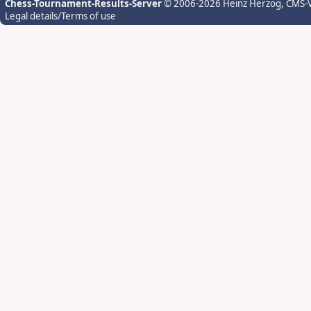
Chess-Tournament-Results-Server
© 2006-2026 Heinz Herzog
, CMS-
Legal details/Terms of use