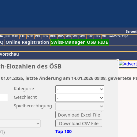
Servert
TA
JPN
MKD
LTU
NED
POL
POR
ROU
RUS
SRB
SVK
SWE
TUR
UKR
VIE
FontSize:11pt
AQ
Online Registration
Swiss-Manager
ÖSB
FIDE
 Vorschau
ch-Elozahlen des ÖSB
 01.01.2026, letzte Änderung am 14.01.2026 09:08, gewertete P
Kategorie
Geschlecht
Spielberechtigung
Top 100
UT)