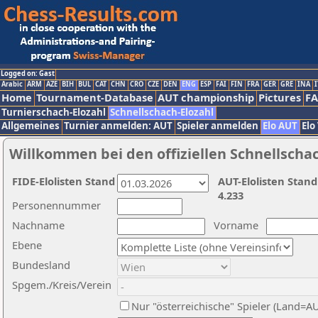
Logged on: Gast
Arabic
ARM
AZE
BIH
BUL
CAT
CHN
CRO
CZE
DEN
ENG
ESP
FAI
FIN
FRA
GER
GRE
INA
I
Home
Tournament-Database
AUT championship
Pictures
F
Turnierschach-Elozahl
Schnellschach-Elozahl
Allgemeines
Turnier anmelden: AUT
Spieler anmelden
Elo AUT
Elo
Willkommen bei den offiziellen Schnellscha
FIDE-Elolisten Stand
AUT-Elolisten Stand
4.233
Personennummer
Nachname
Vorname
Ebene
Bundesland
Spgem./Kreis/Verein
Nur "österreichische" Spieler (Land=A