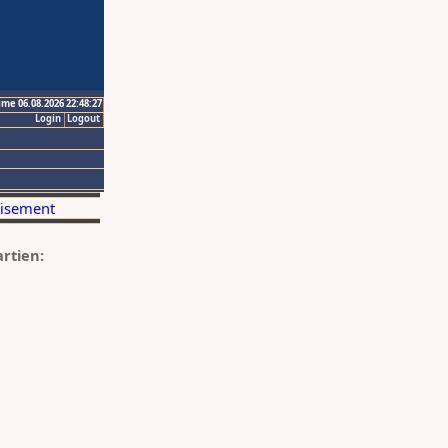
ime 06.08.2026 22:48:27
Login
Logout
artien: