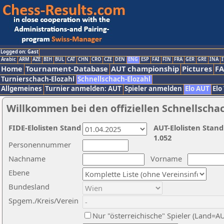
Logged on: Gast
Arabic
ARM
AZE
BIH
BUL
CAT
CHN
CRO
CZE
DEN
ENG
ESP
FAI
FIN
FRA
GER
GRE
INA
I
Home
Tournament-Database
AUT championship
Pictures
F
Turnierschach-Elozahl
Schnellschach-Elozahl
Allgemeines
Turnier anmelden: AUT
Spieler anmelden
Elo AUT
Elo
Willkommen bei den offiziellen Schnellscha
FIDE-Elolisten Stand
AUT-Elolisten Stand
1.052
Personennummer
Nachname
Vorname
Ebene
Bundesland
Spgem./Kreis/Verein
Nur "österreichische" Spieler (Land=A