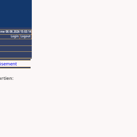
ime 08.08.2026 15:03:14
Login
Logout
artien: