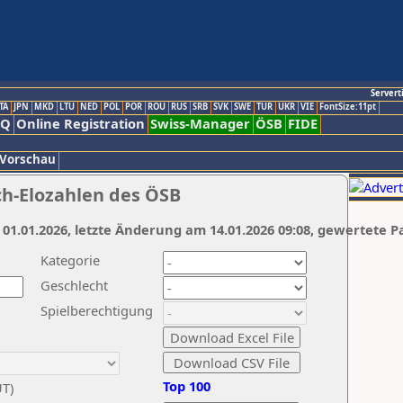
Servert
TA
JPN
MKD
LTU
NED
POL
POR
ROU
RUS
SRB
SVK
SWE
TUR
UKR
VIE
FontSize:11pt
AQ
Online Registration
Swiss-Manager
ÖSB
FIDE
 Vorschau
ch-Elozahlen des ÖSB
 01.01.2026, letzte Änderung am 14.01.2026 09:08, gewertete P
Kategorie
Geschlecht
Spielberechtigung
Top 100
UT)