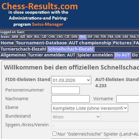
Logged on: Gast
Arabic
ARM
AZE
BIH
BUL
CAT
CHN
CRO
CZE
DEN
ENG
ESP
FAI
FIN
FRA
GER
GRE
INA
I
Home
Tournament-Database
AUT championship
Pictures
F
Turnierschach-Elozahl
Schnellschach-Elozahl
Allgemeines
Turnier anmelden: AUT
Spieler anmelden
Elo AUT
Elo
Willkommen bei den offiziellen Schnellscha
FIDE-Elolisten Stand
AUT-Elolisten Stand
4.233
Personennummer
Nachname
Vorname
Ebene
Bundesland
Spgem./Kreis/Verein
Nur "österreichische" Spieler (Land=A