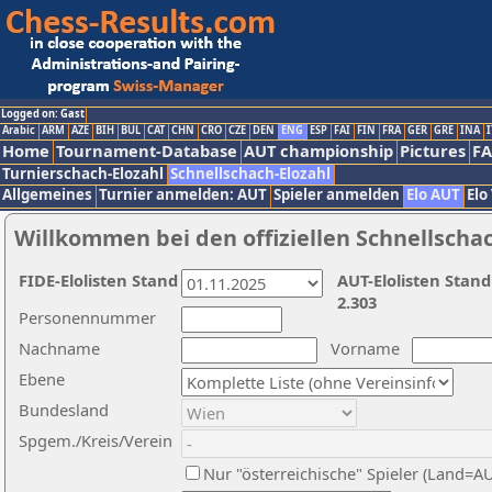
Logged on: Gast
Arabic
ARM
AZE
BIH
BUL
CAT
CHN
CRO
CZE
DEN
ENG
ESP
FAI
FIN
FRA
GER
GRE
INA
I
Home
Tournament-Database
AUT championship
Pictures
F
Turnierschach-Elozahl
Schnellschach-Elozahl
Allgemeines
Turnier anmelden: AUT
Spieler anmelden
Elo AUT
Elo
Willkommen bei den offiziellen Schnellscha
FIDE-Elolisten Stand
AUT-Elolisten Stand
2.303
Personennummer
Nachname
Vorname
Ebene
Bundesland
Spgem./Kreis/Verein
Nur "österreichische" Spieler (Land=A