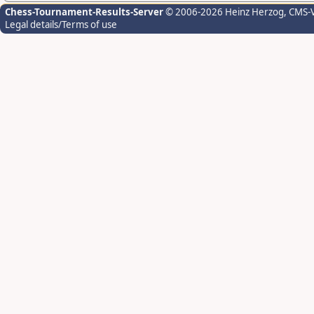
Chess-Tournament-Results-Server
© 2006-2026 Heinz Herzog
, CMS-
Legal details/Terms of use