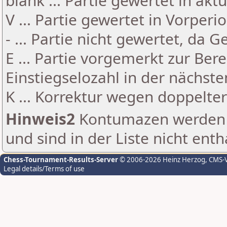
blank ... Partie gewertet in akt
V ... Partie gewertet in Vorperi
- ... Partie nicht gewertet, da 
E ... Partie vorgemerkt zur Be
Einstiegselozahl in der nächst
K ... Korrektur wegen doppelt
Hinweis2
Kontumazen werden g
und sind in der Liste nicht enth
Chess-Tournament-Results-Server
© 2006-2026 Heinz Herzog
, CMS-
Legal details/Terms of use