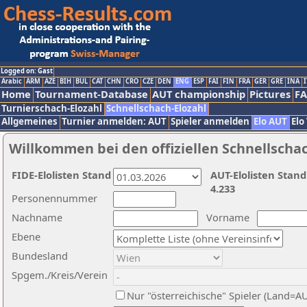
Logged on: Gast
Arabic
ARM
AZE
BIH
BUL
CAT
CHN
CRO
CZE
DEN
ENG
ESP
FAI
FIN
FRA
GER
GRE
INA
I
Home
Tournament-Database
AUT championship
Pictures
F
Turnierschach-Elozahl
Schnellschach-Elozahl
Allgemeines
Turnier anmelden: AUT
Spieler anmelden
Elo AUT
Elo
Willkommen bei den offiziellen Schnellscha
FIDE-Elolisten Stand
AUT-Elolisten Stand
4.233
Personennummer
Nachname
Vorname
Ebene
Bundesland
Spgem./Kreis/Verein
Nur "österreichische" Spieler (Land=A