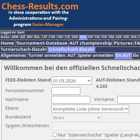
Logged on: Gast
Arabic
ARM
AZE
BIH
BUL
CAT
CHN
CRO
CZE
DEN
ENG
ESP
FAI
FIN
FRA
GER
GRE
INA
I
Home
Tournament-Database
AUT championship
Pictures
F
Turnierschach-Elozahl
Schnellschach-Elozahl
Allgemeines
Turnier anmelden: AUT
Spieler anmelden
Elo AUT
Elo
Willkommen bei den offiziellen Schnellscha
FIDE-Elolisten Stand
AUT-Elolisten Stand
4.233
Personennummer
Nachname
Vorname
Ebene
Bundesland
Spgem./Kreis/Verein
Nur "österreichische" Spieler (Land=A