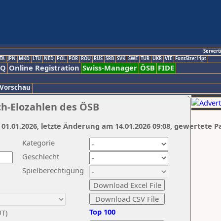
Servert
TA
JPN
MKD
LTU
NED
POL
POR
ROU
RUS
SRB
SVK
SWE
TUR
UKR
VIE
FontSize:11pt
AQ
Online Registration
Swiss-Manager
ÖSB
FIDE
 Vorschau
ch-Elozahlen des ÖSB
 01.01.2026, letzte Änderung am 14.01.2026 09:08, gewertete P
Kategorie
Geschlecht
Spielberechtigung
Top 100
UT)