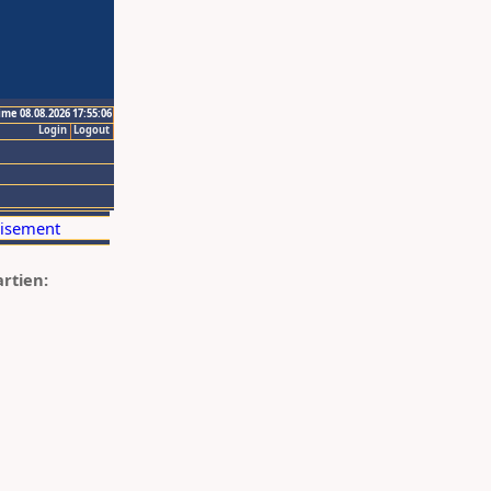
ime 08.08.2026 17:55:06
Login
Logout
artien: