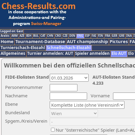
Logged on: Gast
Arabic
ARM
AZE
BIH
BUL
CAT
CHN
CRO
CZE
DEN
ENG
ESP
FAI
FIN
FRA
GER
GRE
INA
I
Home
Tournament-Database
AUT championship
Pictures
F
Turnierschach-Elozahl
Schnellschach-Elozahl
Allgemeines
Turnier anmelden: AUT
Spieler anmelden
Elo AUT
Elo
Willkommen bei den offiziellen Schnellscha
FIDE-Elolisten Stand
AUT-Elolisten Stand
4.233
Personennummer
Nachname
Vorname
Ebene
Bundesland
Spgem./Kreis/Verein
Nur "österreichische" Spieler (Land=A