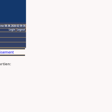
ime 08.08.2026 02:59:35
Login
Logout
artien: