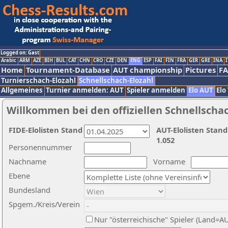
Logged on: Gast
Arabic
ARM
AZE
BIH
BUL
CAT
CHN
CRO
CZE
DEN
ENG
ESP
FAI
FIN
FRA
GER
GRE
INA
I
Home
Tournament-Database
AUT championship
Pictures
F
Turnierschach-Elozahl
Schnellschach-Elozahl
Allgemeines
Turnier anmelden: AUT
Spieler anmelden
Elo AUT
Elo
Willkommen bei den offiziellen Schnellscha
FIDE-Elolisten Stand
AUT-Elolisten Stand
1.052
Personennummer
Nachname
Vorname
Ebene
Bundesland
Spgem./Kreis/Verein
Nur "österreichische" Spieler (Land=A