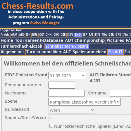
Logged on: Gast
Arabic
ARM
AZE
BIH
BUL
CAT
CHN
CRO
CZE
DEN
ENG
ESP
FAI
FIN
FRA
GER
GRE
INA
I
Home
Tournament-Database
AUT championship
Pictures
F
Turnierschach-Elozahl
Schnellschach-Elozahl
Allgemeines
Turnier anmelden: AUT
Spieler anmelden
Elo AUT
Elo
Willkommen bei den offiziellen Schnellscha
FIDE-Elolisten Stand
AUT-Elolisten Stand
4.233
Personennummer
Nachname
Vorname
Ebene
Bundesland
Spgem./Kreis/Verein
Nur "österreichische" Spieler (Land=A