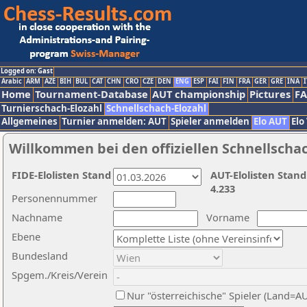
Logged on: Gast
Arabic
ARM
AZE
BIH
BUL
CAT
CHN
CRO
CZE
DEN
ENG
ESP
FAI
FIN
FRA
GER
GRE
INA
I
Home
Tournament-Database
AUT championship
Pictures
F
Turnierschach-Elozahl
Schnellschach-Elozahl
Allgemeines
Turnier anmelden: AUT
Spieler anmelden
Elo AUT
Elo
Willkommen bei den offiziellen Schnellscha
FIDE-Elolisten Stand
AUT-Elolisten Stand
4.233
Personennummer
Nachname
Vorname
Ebene
Bundesland
Spgem./Kreis/Verein
Nur "österreichische" Spieler (Land=A