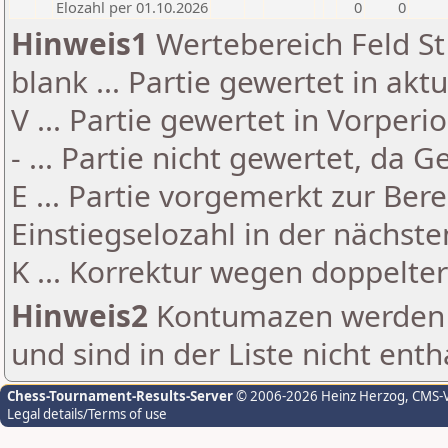
Elozahl per 01.10.2026
0
0
Hinweis1
Wertebereich Feld St 
blank ... Partie gewertet in akt
V ... Partie gewertet in Vorperi
- ... Partie nicht gewertet, da 
E ... Partie vorgemerkt zur Be
Einstiegselozahl in der nächst
K ... Korrektur wegen doppelt
Hinweis2
Kontumazen werden g
und sind in der Liste nicht enth
Chess-Tournament-Results-Server
© 2006-2026 Heinz Herzog
, CMS-
Legal details/Terms of use