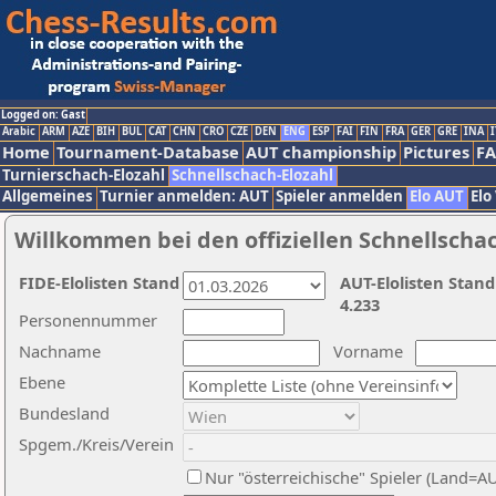
Logged on: Gast
Arabic
ARM
AZE
BIH
BUL
CAT
CHN
CRO
CZE
DEN
ENG
ESP
FAI
FIN
FRA
GER
GRE
INA
I
Home
Tournament-Database
AUT championship
Pictures
F
Turnierschach-Elozahl
Schnellschach-Elozahl
Allgemeines
Turnier anmelden: AUT
Spieler anmelden
Elo AUT
Elo
Willkommen bei den offiziellen Schnellscha
FIDE-Elolisten Stand
AUT-Elolisten Stand
4.233
Personennummer
Nachname
Vorname
Ebene
Bundesland
Spgem./Kreis/Verein
Nur "österreichische" Spieler (Land=A