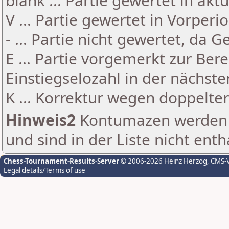
blank ... Partie gewertet in akt
V ... Partie gewertet in Vorperi
- ... Partie nicht gewertet, da 
E ... Partie vorgemerkt zur Be
Einstiegselozahl in der nächst
K ... Korrektur wegen doppelt
Hinweis2
Kontumazen werden g
und sind in der Liste nicht enth
Chess-Tournament-Results-Server
© 2006-2026 Heinz Herzog
, CMS-
Legal details/Terms of use