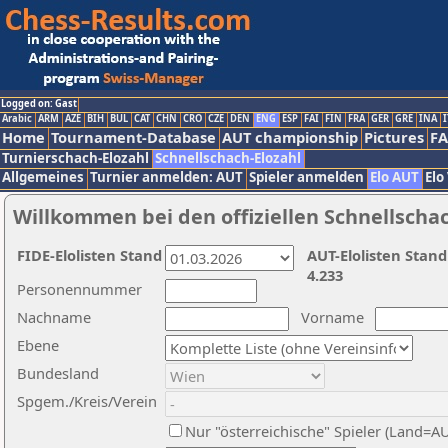
Logged on: Gast
Arabic
ARM
AZE
BIH
BUL
CAT
CHN
CRO
CZE
DEN
ENG
ESP
FAI
FIN
FRA
GER
GRE
INA
I
Home
Tournament-Database
AUT championship
Pictures
F
Turnierschach-Elozahl
Schnellschach-Elozahl
Allgemeines
Turnier anmelden: AUT
Spieler anmelden
Elo AUT
Elo
Willkommen bei den offiziellen Schnellscha
FIDE-Elolisten Stand
AUT-Elolisten Stand
4.233
Personennummer
Nachname
Vorname
Ebene
Bundesland
Spgem./Kreis/Verein
Nur "österreichische" Spieler (Land=A