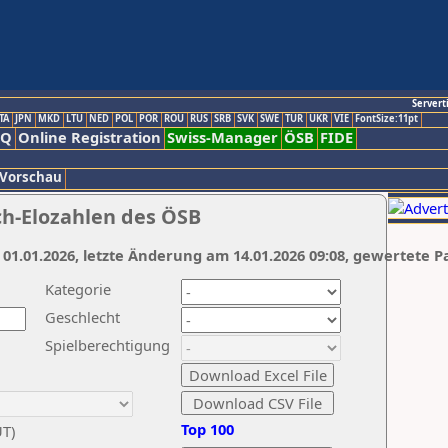
Servert
TA
JPN
MKD
LTU
NED
POL
POR
ROU
RUS
SRB
SVK
SWE
TUR
UKR
VIE
FontSize:11pt
AQ
Online Registration
Swiss-Manager
ÖSB
FIDE
 Vorschau
ch-Elozahlen des ÖSB
 01.01.2026, letzte Änderung am 14.01.2026 09:08, gewertete P
Kategorie
Geschlecht
Spielberechtigung
Top 100
UT)