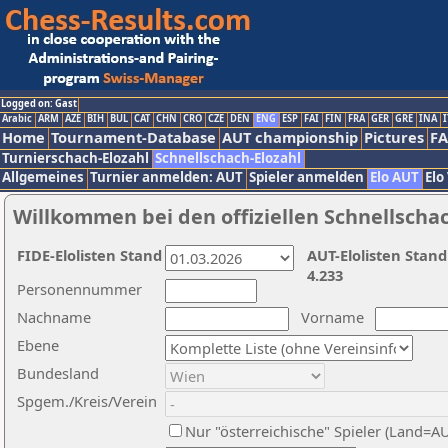
Logged on: Gast
Arabic
ARM
AZE
BIH
BUL
CAT
CHN
CRO
CZE
DEN
ENG
ESP
FAI
FIN
FRA
GER
GRE
INA
I
Home
Tournament-Database
AUT championship
Pictures
F
Turnierschach-Elozahl
Schnellschach-Elozahl
Allgemeines
Turnier anmelden: AUT
Spieler anmelden
Elo AUT
Elo
Willkommen bei den offiziellen Schnellscha
FIDE-Elolisten Stand
AUT-Elolisten Stand
4.233
Personennummer
Nachname
Vorname
Ebene
Bundesland
Spgem./Kreis/Verein
Nur "österreichische" Spieler (Land=A