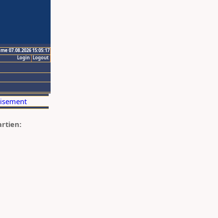
ime 07.08.2026 15:05:17
Login
Logout
artien: