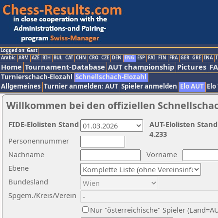
Logged on: Gast
Arabic
ARM
AZE
BIH
BUL
CAT
CHN
CRO
CZE
DEN
ENG
ESP
FAI
FIN
FRA
GER
GRE
INA
I
Home
Tournament-Database
AUT championship
Pictures
F
Turnierschach-Elozahl
Schnellschach-Elozahl
Allgemeines
Turnier anmelden: AUT
Spieler anmelden
Elo AUT
Elo
Willkommen bei den offiziellen Schnellscha
FIDE-Elolisten Stand
AUT-Elolisten Stand
4.233
Personennummer
Nachname
Vorname
Ebene
Bundesland
Spgem./Kreis/Verein
Nur "österreichische" Spieler (Land=A