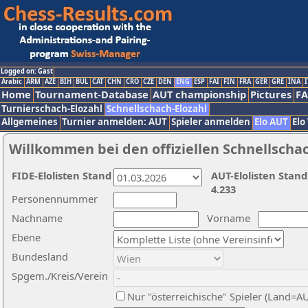
Logged on: Gast
Arabic
ARM
AZE
BIH
BUL
CAT
CHN
CRO
CZE
DEN
ENG
ESP
FAI
FIN
FRA
GER
GRE
INA
I
Home
Tournament-Database
AUT championship
Pictures
F
Turnierschach-Elozahl
Schnellschach-Elozahl
Allgemeines
Turnier anmelden: AUT
Spieler anmelden
Elo AUT
Elo
Willkommen bei den offiziellen Schnellscha
FIDE-Elolisten Stand
AUT-Elolisten Stand
4.233
Personennummer
Nachname
Vorname
Ebene
Bundesland
Spgem./Kreis/Verein
Nur "österreichische" Spieler (Land=A