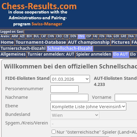
Logged on: Gast
Arabic
ARM
AZE
BIH
BUL
CAT
CHN
CRO
CZE
DEN
ENG
ESP
FAI
FIN
FRA
GER
GRE
INA
I
Home
Tournament-Database
AUT championship
Pictures
F
Turnierschach-Elozahl
Schnellschach-Elozahl
Allgemeines
Turnier anmelden: AUT
Spieler anmelden
Elo AUT
Elo
Willkommen bei den offiziellen Schnellscha
FIDE-Elolisten Stand
AUT-Elolisten Stand
4.233
Personennummer
Nachname
Vorname
Ebene
Bundesland
Spgem./Kreis/Verein
Nur "österreichische" Spieler (Land=A