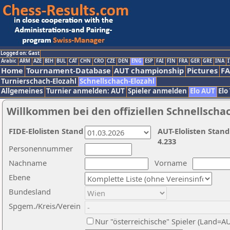
Logged on: Gast
Arabic
ARM
AZE
BIH
BUL
CAT
CHN
CRO
CZE
DEN
ENG
ESP
FAI
FIN
FRA
GER
GRE
INA
I
Home
Tournament-Database
AUT championship
Pictures
F
Turnierschach-Elozahl
Schnellschach-Elozahl
Allgemeines
Turnier anmelden: AUT
Spieler anmelden
Elo AUT
Elo
Willkommen bei den offiziellen Schnellscha
FIDE-Elolisten Stand
AUT-Elolisten Stand
4.233
Personennummer
Nachname
Vorname
Ebene
Bundesland
Spgem./Kreis/Verein
Nur "österreichische" Spieler (Land=A