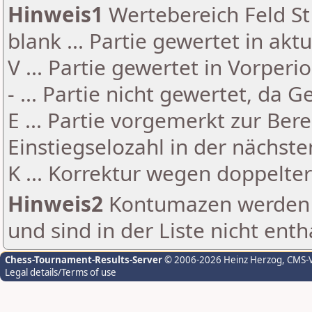
Hinweis1
Wertebereich Feld St 
blank ... Partie gewertet in akt
V ... Partie gewertet in Vorperi
- ... Partie nicht gewertet, da 
E ... Partie vorgemerkt zur Be
Einstiegselozahl in der nächst
K ... Korrektur wegen doppelt
Hinweis2
Kontumazen werden g
und sind in der Liste nicht enth
Chess-Tournament-Results-Server
© 2006-2026 Heinz Herzog
, CMS-
Legal details/Terms of use