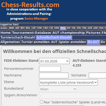
Logged on: Gast
Arabic
ARM
AZE
BIH
BUL
CAT
CHN
CRO
CZE
DEN
ENG
ESP
FAI
FIN
FRA
GER
GRE
INA
I
Home
Tournament-Database
AUT championship
Pictures
F
Turnierschach-Elozahl
Schnellschach-Elozahl
Allgemeines
Turnier anmelden: AUT
Spieler anmelden
Elo AUT
Elo
Willkommen bei den offiziellen Schnellscha
FIDE-Elolisten Stand
AUT-Elolisten Stand
4.233
Personennummer
Nachname
Vorname
Ebene
Bundesland
Spgem./Kreis/Verein
Nur "österreichische" Spieler (Land=A