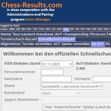
Logged on: Gast
Arabic
ARM
AZE
BIH
BUL
CAT
CHN
CRO
CZE
DEN
ENG
ESP
FAI
FIN
FRA
GER
GRE
INA
I
Home
Tournament-Database
AUT championship
Pictures
F
Turnierschach-Elozahl
Schnellschach-Elozahl
Allgemeines
Turnier anmelden: AUT
Spieler anmelden
Elo AUT
Elo
Willkommen bei den offiziellen Schnellscha
FIDE-Elolisten Stand
AUT-Elolisten Stand
2.303
Personennummer
Nachname
Vorname
Ebene
Bundesland
Spgem./Kreis/Verein
Nur "österreichische" Spieler (Land=A