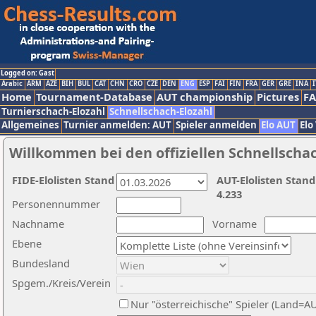
Logged on: Gast
Arabic
ARM
AZE
BIH
BUL
CAT
CHN
CRO
CZE
DEN
ENG
ESP
FAI
FIN
FRA
GER
GRE
INA
I
Home
Tournament-Database
AUT championship
Pictures
F
Turnierschach-Elozahl
Schnellschach-Elozahl
Allgemeines
Turnier anmelden: AUT
Spieler anmelden
Elo AUT
Elo
Willkommen bei den offiziellen Schnellscha
FIDE-Elolisten Stand
AUT-Elolisten Stand
4.233
Personennummer
Nachname
Vorname
Ebene
Bundesland
Spgem./Kreis/Verein
Nur "österreichische" Spieler (Land=A