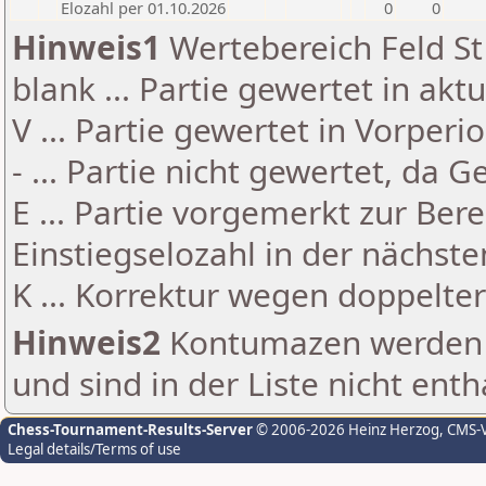
Elozahl per 01.10.2026
0
0
Hinweis1
Wertebereich Feld St 
blank ... Partie gewertet in akt
V ... Partie gewertet in Vorperi
- ... Partie nicht gewertet, da 
E ... Partie vorgemerkt zur Be
Einstiegselozahl in der nächst
K ... Korrektur wegen doppelt
Hinweis2
Kontumazen werden g
und sind in der Liste nicht enth
Chess-Tournament-Results-Server
© 2006-2026 Heinz Herzog
, CMS-
Legal details/Terms of use