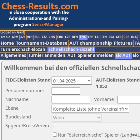
Logged on: Gast
Arabic
ARM
AZE
BIH
BUL
CAT
CHN
CRO
CZE
DEN
ENG
ESP
FAI
FIN
FRA
GER
GRE
INA
I
Home
Tournament-Database
AUT championship
Pictures
F
Turnierschach-Elozahl
Schnellschach-Elozahl
Allgemeines
Turnier anmelden: AUT
Spieler anmelden
Elo AUT
Elo
Willkommen bei den offiziellen Schnellscha
FIDE-Elolisten Stand
AUT-Elolisten Stand
1.052
Personennummer
Nachname
Vorname
Ebene
Bundesland
Spgem./Kreis/Verein
Nur "österreichische" Spieler (Land=A