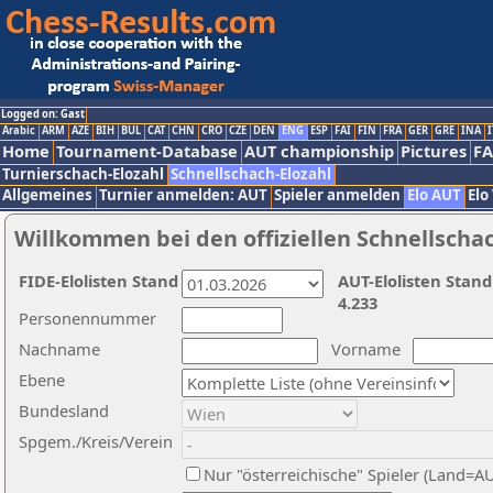
Logged on: Gast
Arabic
ARM
AZE
BIH
BUL
CAT
CHN
CRO
CZE
DEN
ENG
ESP
FAI
FIN
FRA
GER
GRE
INA
I
Home
Tournament-Database
AUT championship
Pictures
F
Turnierschach-Elozahl
Schnellschach-Elozahl
Allgemeines
Turnier anmelden: AUT
Spieler anmelden
Elo AUT
Elo
Willkommen bei den offiziellen Schnellscha
FIDE-Elolisten Stand
AUT-Elolisten Stand
4.233
Personennummer
Nachname
Vorname
Ebene
Bundesland
Spgem./Kreis/Verein
Nur "österreichische" Spieler (Land=A