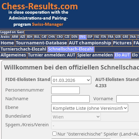
Logged on: Gast
Arabic
ARM
AZE
BIH
BUL
CAT
CHN
CRO
CZE
DEN
ENG
ESP
FAI
FIN
FRA
GER
GRE
INA
I
Home
Tournament-Database
AUT championship
Pictures
F
Turnierschach-Elozahl
Schnellschach-Elozahl
Allgemeines
Turnier anmelden: AUT
Spieler anmelden
Elo AUT
Elo
Willkommen bei den offiziellen Schnellscha
FIDE-Elolisten Stand
AUT-Elolisten Stand
4.233
Personennummer
Nachname
Vorname
Ebene
Bundesland
Spgem./Kreis/Verein
Nur "österreichische" Spieler (Land=A