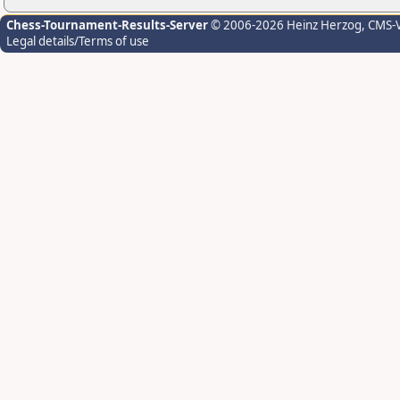
Chess-Tournament-Results-Server
© 2006-2026 Heinz Herzog
, CMS-
Legal details/Terms of use