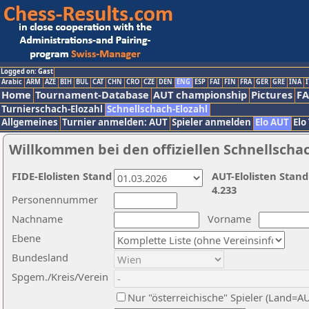
Logged on: Gast
Arabic
ARM
AZE
BIH
BUL
CAT
CHN
CRO
CZE
DEN
ENG
ESP
FAI
FIN
FRA
GER
GRE
INA
I
Home
Tournament-Database
AUT championship
Pictures
F
Turnierschach-Elozahl
Schnellschach-Elozahl
Allgemeines
Turnier anmelden: AUT
Spieler anmelden
Elo AUT
Elo
Willkommen bei den offiziellen Schnellscha
FIDE-Elolisten Stand
AUT-Elolisten Stand
4.233
Personennummer
Nachname
Vorname
Ebene
Bundesland
Spgem./Kreis/Verein
Nur "österreichische" Spieler (Land=A