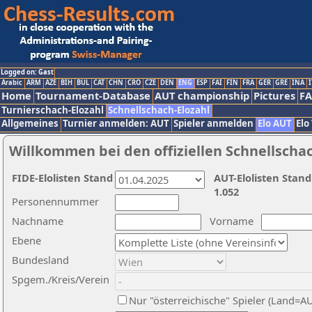
Logged on: Gast
Arabic
ARM
AZE
BIH
BUL
CAT
CHN
CRO
CZE
DEN
ENG
ESP
FAI
FIN
FRA
GER
GRE
INA
I
Home
Tournament-Database
AUT championship
Pictures
F
Turnierschach-Elozahl
Schnellschach-Elozahl
Allgemeines
Turnier anmelden: AUT
Spieler anmelden
Elo AUT
Elo
Willkommen bei den offiziellen Schnellscha
FIDE-Elolisten Stand
AUT-Elolisten Stand
1.052
Personennummer
Nachname
Vorname
Ebene
Bundesland
Spgem./Kreis/Verein
Nur "österreichische" Spieler (Land=A