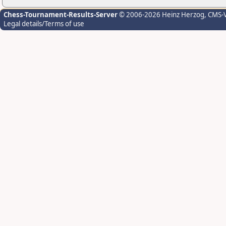
Chess-Tournament-Results-Server
© 2006-2026 Heinz Herzog
, CMS-
Legal details/Terms of use