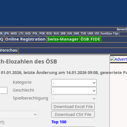
Servert
TA
JPN
MKD
LTU
NED
POL
POR
ROU
RUS
SRB
SVK
SWE
TUR
UKR
VIE
FontSize:11pt
AQ
Online Registration
Swiss-Manager
ÖSB
FIDE
 Vorschau
ch-Elozahlen des ÖSB
 01.01.2026, letzte Änderung am 14.01.2026 09:08, gewertete P
Kategorie
Geschlecht
Spielberechtigung
Top 100
UT)