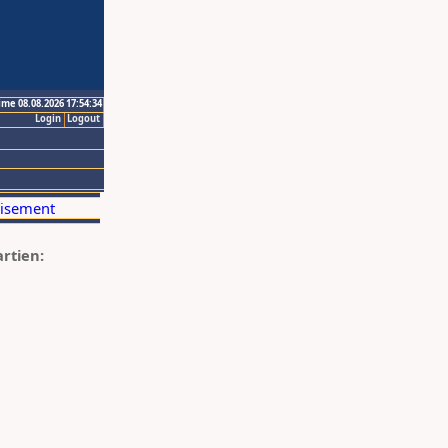
ime 08.08.2026 17:54:34
Login
Logout
artien: