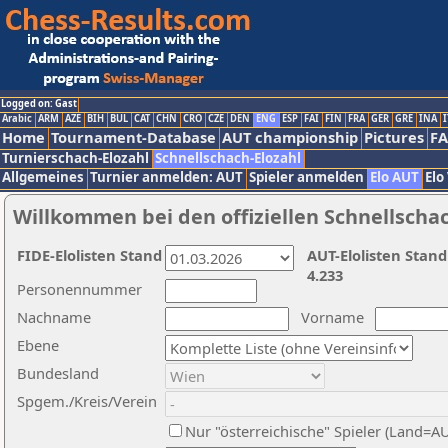
Logged on: Gast
Arabic
ARM
AZE
BIH
BUL
CAT
CHN
CRO
CZE
DEN
ENG
ESP
FAI
FIN
FRA
GER
GRE
INA
I
Home
Tournament-Database
AUT championship
Pictures
F
Turnierschach-Elozahl
Schnellschach-Elozahl
Allgemeines
Turnier anmelden: AUT
Spieler anmelden
Elo AUT
Elo
Willkommen bei den offiziellen Schnellscha
FIDE-Elolisten Stand
AUT-Elolisten Stand
4.233
Personennummer
Nachname
Vorname
Ebene
Bundesland
Spgem./Kreis/Verein
Nur "österreichische" Spieler (Land=A