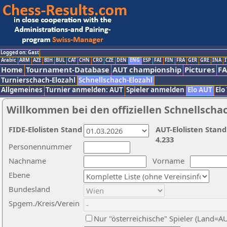
Logged on: Gast
Arabic
ARM
AZE
BIH
BUL
CAT
CHN
CRO
CZE
DEN
ENG
ESP
FAI
FIN
FRA
GER
GRE
INA
I
Home
Tournament-Database
AUT championship
Pictures
F
Turnierschach-Elozahl
Schnellschach-Elozahl
Allgemeines
Turnier anmelden: AUT
Spieler anmelden
Elo AUT
Elo
Willkommen bei den offiziellen Schnellscha
FIDE-Elolisten Stand
AUT-Elolisten Stand
4.233
Personennummer
Nachname
Vorname
Ebene
Bundesland
Spgem./Kreis/Verein
Nur "österreichische" Spieler (Land=A