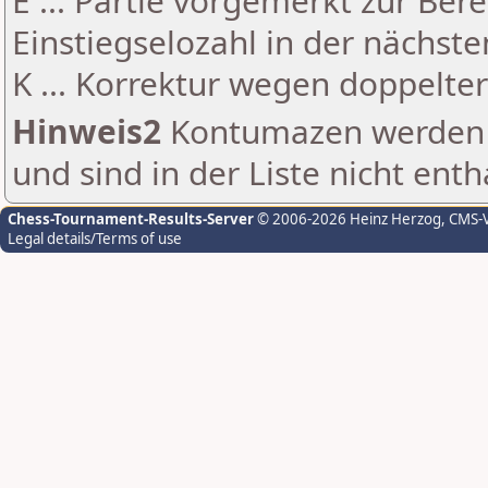
E ... Partie vorgemerkt zur Be
Einstiegselozahl in der nächst
K ... Korrektur wegen doppelt
Hinweis2
Kontumazen werden g
und sind in der Liste nicht enth
Chess-Tournament-Results-Server
© 2006-2026 Heinz Herzog
, CMS-
Legal details/Terms of use