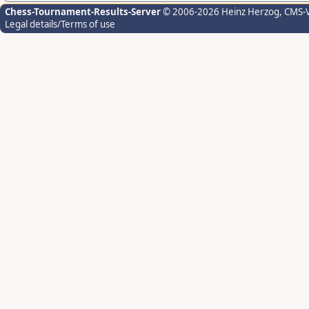
Chess-Tournament-Results-Server
© 2006-2026 Heinz Herzog
, CMS-
Legal details/Terms of use