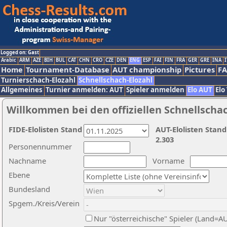
Logged on: Gast
Arabic
ARM
AZE
BIH
BUL
CAT
CHN
CRO
CZE
DEN
ENG
ESP
FAI
FIN
FRA
GER
GRE
INA
I
Home
Tournament-Database
AUT championship
Pictures
F
Turnierschach-Elozahl
Schnellschach-Elozahl
Allgemeines
Turnier anmelden: AUT
Spieler anmelden
Elo AUT
Elo
Willkommen bei den offiziellen Schnellscha
FIDE-Elolisten Stand
AUT-Elolisten Stand
2.303
Personennummer
Nachname
Vorname
Ebene
Bundesland
Spgem./Kreis/Verein
Nur "österreichische" Spieler (Land=A