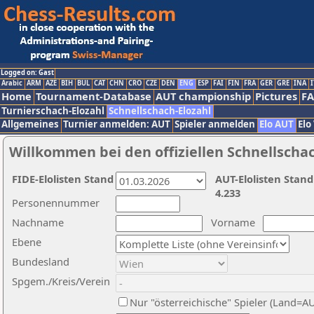
Logged on: Gast
Arabic
ARM
AZE
BIH
BUL
CAT
CHN
CRO
CZE
DEN
ENG
ESP
FAI
FIN
FRA
GER
GRE
INA
I
Home
Tournament-Database
AUT championship
Pictures
F
Turnierschach-Elozahl
Schnellschach-Elozahl
Allgemeines
Turnier anmelden: AUT
Spieler anmelden
Elo AUT
Elo
Willkommen bei den offiziellen Schnellscha
FIDE-Elolisten Stand
AUT-Elolisten Stand
4.233
Personennummer
Nachname
Vorname
Ebene
Bundesland
Spgem./Kreis/Verein
Nur "österreichische" Spieler (Land=A