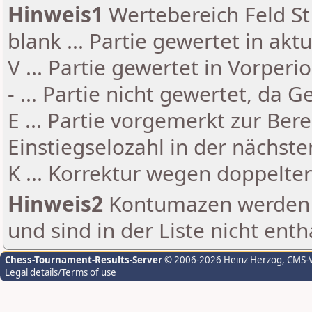
Hinweis1
Wertebereich Feld St 
blank ... Partie gewertet in akt
V ... Partie gewertet in Vorperi
- ... Partie nicht gewertet, da 
E ... Partie vorgemerkt zur Be
Einstiegselozahl in der nächst
K ... Korrektur wegen doppelt
Hinweis2
Kontumazen werden g
und sind in der Liste nicht enth
Chess-Tournament-Results-Server
© 2006-2026 Heinz Herzog
, CMS-
Legal details/Terms of use