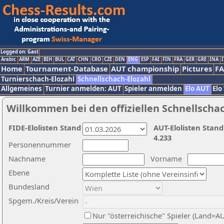
Logged on: Gast
Arabic
ARM
AZE
BIH
BUL
CAT
CHN
CRO
CZE
DEN
ENG
ESP
FAI
FIN
FRA
GER
GRE
INA
I
Home
Tournament-Database
AUT championship
Pictures
F
Turnierschach-Elozahl
Schnellschach-Elozahl
Allgemeines
Turnier anmelden: AUT
Spieler anmelden
Elo AUT
Elo
Willkommen bei den offiziellen Schnellscha
FIDE-Elolisten Stand
AUT-Elolisten Stand
4.233
Personennummer
Nachname
Vorname
Ebene
Bundesland
Spgem./Kreis/Verein
Nur "österreichische" Spieler (Land=A