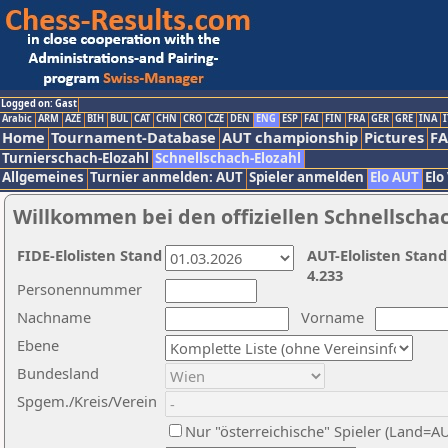
Logged on: Gast
Arabic
ARM
AZE
BIH
BUL
CAT
CHN
CRO
CZE
DEN
ENG
ESP
FAI
FIN
FRA
GER
GRE
INA
I
Home
Tournament-Database
AUT championship
Pictures
F
Turnierschach-Elozahl
Schnellschach-Elozahl
Allgemeines
Turnier anmelden: AUT
Spieler anmelden
Elo AUT
Elo
Willkommen bei den offiziellen Schnellscha
FIDE-Elolisten Stand
AUT-Elolisten Stand
4.233
Personennummer
Nachname
Vorname
Ebene
Bundesland
Spgem./Kreis/Verein
Nur "österreichische" Spieler (Land=A