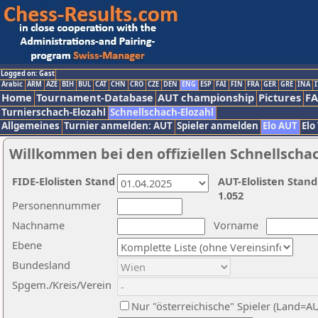
Logged on: Gast
Arabic
ARM
AZE
BIH
BUL
CAT
CHN
CRO
CZE
DEN
ENG
ESP
FAI
FIN
FRA
GER
GRE
INA
I
Home
Tournament-Database
AUT championship
Pictures
F
Turnierschach-Elozahl
Schnellschach-Elozahl
Allgemeines
Turnier anmelden: AUT
Spieler anmelden
Elo AUT
Elo
Willkommen bei den offiziellen Schnellscha
FIDE-Elolisten Stand
AUT-Elolisten Stand
1.052
Personennummer
Nachname
Vorname
Ebene
Bundesland
Spgem./Kreis/Verein
Nur "österreichische" Spieler (Land=A