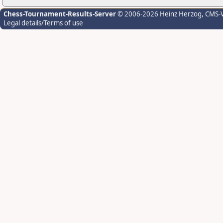
Chess-Tournament-Results-Server
© 2006-2026 Heinz Herzog
, CMS-
Legal details/Terms of use