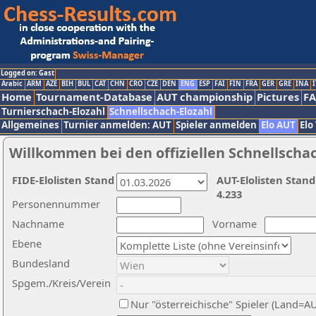
Logged on: Gast
Arabic
ARM
AZE
BIH
BUL
CAT
CHN
CRO
CZE
DEN
ENG
ESP
FAI
FIN
FRA
GER
GRE
INA
I
Home
Tournament-Database
AUT championship
Pictures
F
Turnierschach-Elozahl
Schnellschach-Elozahl
Allgemeines
Turnier anmelden: AUT
Spieler anmelden
Elo AUT
Elo
Willkommen bei den offiziellen Schnellscha
FIDE-Elolisten Stand
AUT-Elolisten Stand
4.233
Personennummer
Nachname
Vorname
Ebene
Bundesland
Spgem./Kreis/Verein
Nur "österreichische" Spieler (Land=A