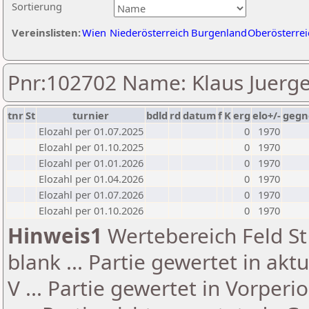
Sortierung
Vereinslisten:
Wien
Niederösterreich
Burgenland
Oberösterrei
Pnr:102702 Name: Klaus Juerg
tnr
St
turnier
bdld
rd
datum
f
K
erg
elo+/-
gegn
Elozahl per 01.07.2025
0
1970
Elozahl per 01.10.2025
0
1970
Elozahl per 01.01.2026
0
1970
Elozahl per 01.04.2026
0
1970
Elozahl per 01.07.2026
0
1970
Elozahl per 01.10.2026
0
1970
Hinweis1
Wertebereich Feld St 
blank ... Partie gewertet in akt
V ... Partie gewertet in Vorperi